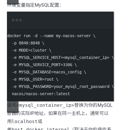
环境变量指定MySQL配置：
Terminal window
docker
run
-d
--name
my-nacos-server
\
-p
8848
:8848
\
-e
MODE=cluster
\
-e
MYSQL_SERVICE_HOST=<mysql_container_ip>
\
-e
MYSQL_SERVICE_PORT=
3306
\
-e
MYSQL_DATABASE=nacos_config
\
-e
MYSQL_USER=root
\
-e
MYSQL_PASSWORD=your_mysql_root_password
\
nacos/nacos-server:latest
请将
<mysql_container_ip>
替换为你的MySQL
容器的实际IP地址，如果在同一主机上，通常可以
用
localhost
或
者
host.docker.internal
（取决于你的操作系