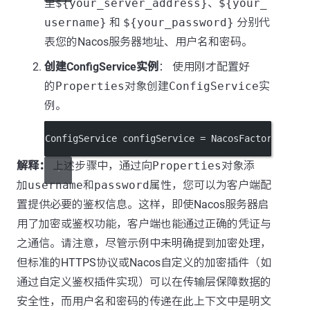
里
${your_server_address}
、
${your_
username}
和
${your_password}
分别代
表您的Nacos服务器地址、用户名和密码。
创建ConfigService实例
： 使用刚才配置好
的
Properties
对象创建
ConfigService
实
例。
ConfigService configService 
=
 NacosFactory.
crea
解释：
上述步骤中，通过向
Properties
对象添
加
username
和
password
属性，您可以为客户端配
置提供必要的鉴权信息。这样，即使Nacos服务器启
用了加密或鉴权功能，客户端也能通过正确的凭证与
之通信。请注意，尽管示例中未明确提到加密处理，
但标准的HTTPS协议或Nacos自定义的加密插件（如
通过自定义鉴权插件实现）可以在传输层保障数据的
安全性，而用户名和密码的传递在此上下文中是明文