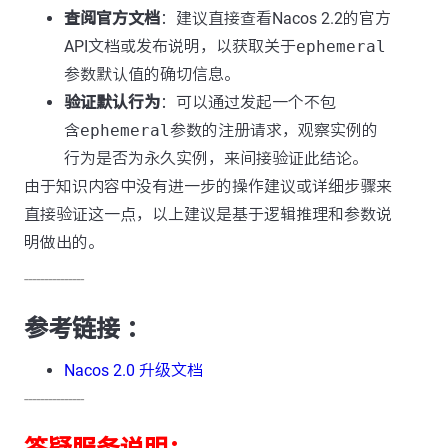
查阅官方文档
：建议直接查看Nacos 2.2的官方
API文档或发布说明，以获取关于
ephemeral
参数默认值的确切信息。
验证默认行为
：可以通过发起一个不包
含
ephemeral
参数的注册请求，观察实例的
行为是否为永久实例，来间接验证此结论。
由于知识内容中没有进一步的操作建议或详细步骤来
直接验证这一点，以上建议是基于逻辑推理和参数说
明做出的。
---------------
参考链接 ：
Nacos 2.0 升级文档
---------------