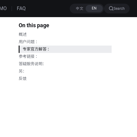
MO
FAQ
Search
On this page
概述
用户问题 ：
专家官方解答 ：
参考链接 ：
答疑服务说明：
另：
反馈