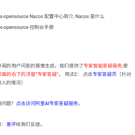
opensource Nacos 配置中心简介, Nacos 是什么
-opensource 控制台手册
：
审阅的用户问答的镜像生成，我们提供了
专家智能答疑服务
,使
页面的右下的浮窗”专家答疑“
。 用法2： 点击
专家答疑页
（针对
嵌入的情况）
用问题？
点击访问阿里AI专家答疑服务
。
点：
差评
给我们反馈。