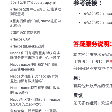
参考链接 ：
#为什么要定义bootstrap.yml
#Nacos配置中心宕机，还能读取
专家经验：nacos-
到配置吗
#服务提供者如何向Nacos注册中
专家经验：nacos
心续约
---------------
#如何确定实例状态
#Nacos CAP
答疑服务说明
#Nacos和Eureka区别
Nacos 你们有遇到服务掉线吗 实
本内容经由技术专家
际服务正常再跑 注册中心上没了
用方法： 用法1： 在
Nacos nacos使用稳定吗？我们
部分网站不支持插件
还在使用eureka
Nacos 大佬们针对nacos的异常
另：
监控指标有做报警吗？
有其他开源产品的使
Nacos nacos现在有支持5.1版本
的mysql吗？
反馈
Nacos社区群4 你好，问下nacos
如问答有错漏，欢迎
2.2.0用的是api v2吗
各位大佬，我想请教一个问题，