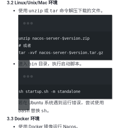
3.2 Linux/Unix/Mac 环境
使用
unzip
或
tar
命令解压下载的文件。
Terminal window
unzip
nacos-server-
$version
.zip
# 或者
tar
-xvf
nacos-server-
$version
.tar.gz
进入
bin
目录，执行启动脚本。
Terminal window
sh
startup.sh
-m
standalone
若在 Ubuntu 系统遇到运行错误，尝试使用
bash
替换
sh
。
3.3 Docker 环境
使用 Docker 镜像运行 Nacos。