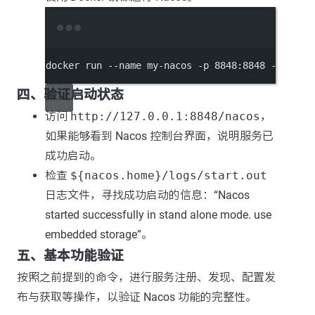
Terminal window
docker
run
--name
my-nacos
-p
8848
:8848
-d
naco
四、验证启动状态
访问
http://127.0.0.1:8848/nacos
，
如果能够看到 Nacos 控制台界面，说明服务已
成功启动。
检查
${nacos.home}/logs/start.out
日志文件，寻找成功启动的信息：“Nacos
started successfully in stand alone mode. use
embedded storage”。
五、基本功能验证
按照之前提到的命令，进行服务注册、发现、配置发
布与获取等操作，以验证 Nacos 功能的完整性。