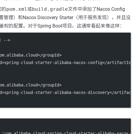
您的
pom.xml
或
build.gradle
文件中添加了Nacos Config
配置管理）和Nacos Discovery Starter（用于服务发现），并且没
权的配置。对于Spring Boot项目，这通常看起来像这样：
 -->
om.alibaba.cloud</
groupId
>
d
>spring-cloud-starter-alibaba-nacos-config</
artifactId
>
om.alibaba.cloud</
groupId
>
d
>spring-cloud-starter-alibaba-nacos-discovery</
artifact
：
 
'com.alibaba.cloud:spring-cloud-starter-alibaba-nacos-c