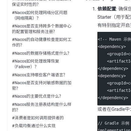
保证实时性的？
依赖配置
: 确保
#Nacos如何处理网络分区问题
Starter（用于
（网络隔离）？
有特别指定开启鉴
#Nacos是否支持跨多个数据中心
的配置管理和服务注册？
<!-- Maven 示例
#Nacos的自动健康检查是如何工
作的？
<
dependency
>
#Nacos的数据存储格式是什么？
    <
groupId
>c
    <
artifactI
#Nacos如何处理故障恢复
（Failover）？
</
dependency
>
#Nacos支持哪些客户端语言？
<
dependency
>
#Nacos是否支持对敏感数据的加
    <
groupId
>c
密？
    <
artifactI
#Nacos的主要优点是什么？
</
dependency
>
#Nacos服务注册表结构是什么样
或者在Gradle中
的？
#消费者是如何调用提供者的
// Gradle 示例
#负载均衡通过什么实现
implementation