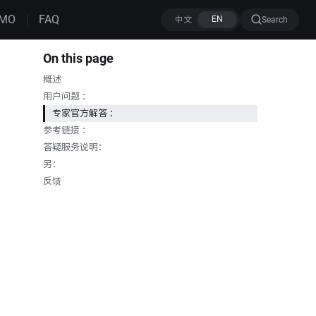
MO
FAQ
Search
On this page
概述
用户问题 ：
专家官方解答 ：
参考链接 ：
答疑服务说明：
另：
反馈