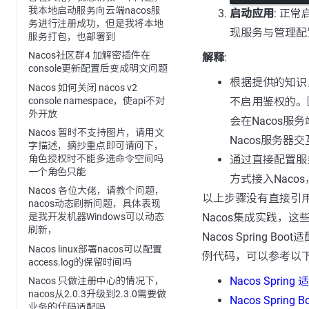
我本地启动服务向云端nacos服
启动应用
: 正常
务进行注册成功，但是我将本地
现服务与管理配
服务打包，也部署到
Nacos社区群4 加解密插件在
解释
:
console更新配置后变成明文问题
根据提供的知识
Nacos 如何关闭 nacos v2
console namespace，使api不对
不启用鉴权的。
外开放
会在Nacos服务
Nacos 暂时不支持图片，请用文
Nacos服务器
字描述，摘抄重点即可请问下，
通过直接配置服
角色授权时不能多选命令空间吗
一个角色只能
方式接入Nac
Nacos 各位大佬，请教个问题，
以上步骤没有直接引用给
nacos动态刷新问题，具体表现
Nacos集成实践，
是我开发机器Windows可以动态
刷新，
Nacos Spring
Nacos linux部署nacos可以配置
例代码，可以参考以
access.log的保留时间吗
Nacos Spring
Nacos 只做注册中心的情况下，
nacos从2.0.3升级到2.3.0需要做
Nacos Spring
业务的代码适配吗