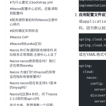
#为什么要定义bootstrap.yml
implementation
#Nacos配置中心宕机，还能读取
到配置吗
应用配置文件设
#服务提供者如何向Nacos注册中
或
applicati
心续约
码，因为默认就
#如何确定实例状态
#Nacos CAP
spring.cloud.n
#Nacos和Eureka区别
spring.cloud.n
Nacos 你们有遇到服务掉线吗 实
或在YAML格式
际服务正常再跑 注册中心上没了
Nacos nacos使用稳定吗？我们
还在使用eureka
spring
:
cloud
:
Nacos 大佬们针对nacos的异常
监控指标有做报警吗？
nacos
:
Nacos nacos现在有支持5.1版本
config
:
的mysql吗？
server
Nacos社区群4 你好，问下nacos
discover
2.2.0用的是api v2吗
server
各位大佬，我想请教一个问题，