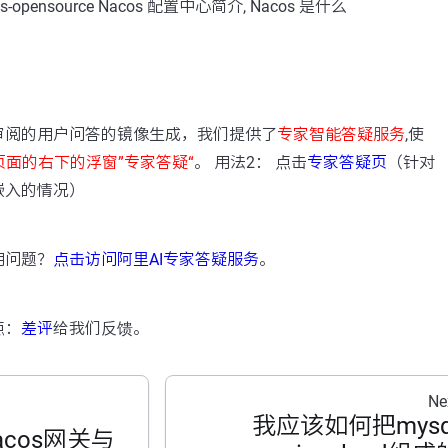
opensource Nacos 配置中心简介, Nacos 是什么
：
审阅的用户问答的镜像生成，我们提供了
专家智能答疑服务
,使
页面的右下的浮窗”专家答疑“
。 用法2： 点击
专家答疑页
（针对
嵌入的情况）
用问题？
点击访问阿里AI专家答疑服务
。
点：
差评
给我们反馈。
Ne
我应该如何把mysq
cos网关与