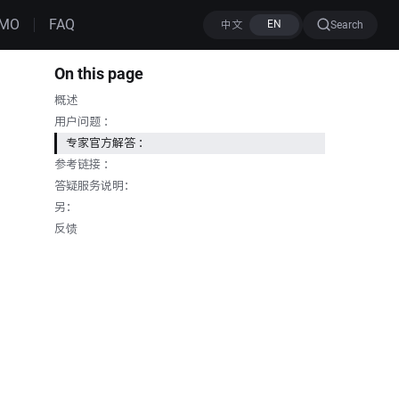
MO
FAQ
Search
On this page
概述
用户问题 ：
专家官方解答 ：
参考链接 ：
答疑服务说明：
另：
反馈