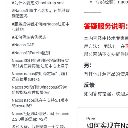
专家经验：nacos-
#为什么要定义bootstrap.yml
#Nacos配置中心宕机，还能读取
---------------
到配置吗
#服务提供者如何向Nacos注册中
答疑服务说明
心续约
#如何确定实例状态
本内容经由技术专家
#Nacos CAP
用方法： 用法1： 在
#Nacos和Eureka区别
部分网站不支持插件
Nacos 你们有遇到服务掉线吗 实
另：
际服务正常再跑 注册中心上没了
有其他开源产品的使
Nacos nacos使用稳定吗？我们
还在使用eureka
反馈
Nacos 大佬们针对nacos的异常
监控指标有做报警吗？
如问答有错漏，欢迎
Nacos nacos现在有支持5.1版本
的mysql吗？
Nacos社区群4 你好，问下nacos
Prev
2.2.0用的是api v2吗
如何实现在Na
各位大佬，我想请教一个问题，