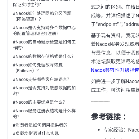
保证实时性的？
式之间的区别。在给出
#Nacos如何处理网络分区问题
成等，并详细描述了N
（网络隔离）？
于”endpoint”与”add
#Nacos是否支持跨多个数据中心
的配置管理和服务注册？
基于现有资料，我无
#Nacos的自动健康检查是如何工
着Nacos服务发现
作的？
背景信息，以便于我
#Nacos的数据存储格式是什么？
术论坛获取更详尽的
#Nacos如何处理故障恢复
Nacos兼容性升级指
（Failover）？
#Nacos支持哪些客户端语言？
如需进一步了解Nacos如何
#Nacos是否支持对敏感数据的加
成工作，可访问相应
密？
---------------
#Nacos的主要优点是什么？
#Nacos服务注册表结构是什么样
参考链接 ：
的？
#消费者是如何调用提供者的
专家经验：Na
#负载均衡通过什么实现