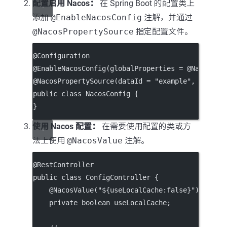
配置启用 Nacos：
在 Spring Boot 的配置类上
添加
@EnableNacosConfig
注解，并通过
@NacosPropertySource
指定配置文件。
@
Configuration
@
EnableNacosConfig
(
globalProperties
=
 @
NacosPro
@
NacosPropertySource
(
dataId
=
"example"
, 
autoRe
public
class
NacosConfig
 {
}
使用 Nacos 配置：
在需要使用配置的类或方
法上使用
@NacosValue
注解。
@
RestController
public
class
ConfigController
 {
    @
NacosValue
(
"${useLocalCache:false}"
)
private
boolean
 useLocalCache;