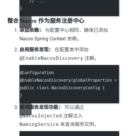
// ...
}
整合 Nacos 作为服务注册中心
添加依赖：
与配置中心相同，确保已添加
Nacos Spring Context 依赖。
启用服务发现：
在配置类中添加
@EnableNacosDiscovery
注解。
@
Configuration
@
EnableNacosDiscovery
(
globalProperties
=
 @
Nacos
public
class
NacosDiscoveryConfig
 {
}
使用服务发现功能：
可以通过
@NacosInjected
注解注入
NamingService
来查询服务实例。