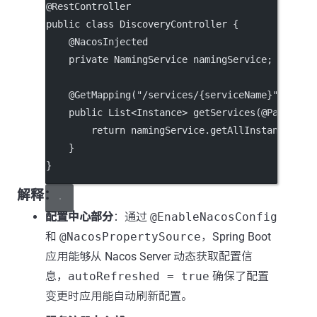
@
RestController
public
class
DiscoveryController
 {
    @
NacosInjected
private
 NamingService namingService;
    @
GetMapping
(
"/services/{serviceName}"
)
public
 List<
Instance
> 
getServices
(@
PathVari
return
 namingService.
getAllInstances
(se
    }
}
解释：
配置中心部分
：通过
@EnableNacosConfig
和
@NacosPropertySource
，Spring Boot
应用能够从 Nacos Server 动态获取配置信
息，
autoRefreshed = true
确保了配置
变更时应用能自动刷新配置。