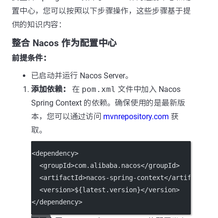
置中心，您可以按照以下步骤操作，这些步骤基于提
供的知识内容：
整合 Nacos 作为配置中心
前提条件：
已启动并运行 Nacos Server。
添加依赖：
在
pom.xml
文件中加入 Nacos
Spring Context 的依赖。确保使用的是最新版
本，您可以通过访问
mvnrepository.com
获
取。
<
dependency
>
  <
groupId
>com.alibaba.nacos</
groupId
>
  <
artifactId
>nacos-spring-context</
artifactId
>
  <
version
>${latest.version}</
version
>
</
dependency
>