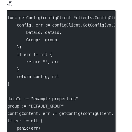
项：
func
getConfig
(configClient 
*
clients.ConfigClient, d
    config, err 
:=
 configClient.
GetConfig
(vo.ConfigP
        DataId: dataId,
        Group:  group,
    })
if
 err 
!=
nil
 {
return
""
, err
    }
return
 config, 
nil
}
dataId 
:=
"example.properties"
group 
:=
"DEFAULT_GROUP"
configContent, err 
:=
getConfig
(configClient, dataId
if
 err 
!=
nil
 {
panic
(err)