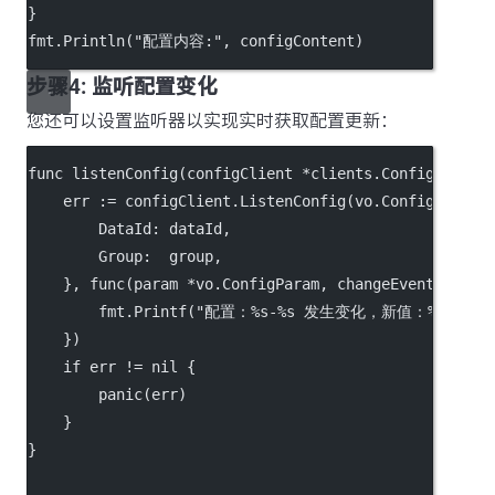
}
fmt.
Println
(
"配置内容:"
, configContent)
步骤4: 监听配置变化
您还可以设置监听器以实现实时获取配置更新：
func
listenConfig
(configClient 
*
clients.ConfigClient
    err 
:=
 configClient.
ListenConfig
(vo.ConfigParam{
        DataId: dataId,
        Group:  group,
    }, 
func
(param 
*
vo.ConfigParam, changeEvent 
*
mode
        fmt.
Printf
(
"配置：
%s
-
%s
 发生变化，新值：
%s\n
"
, 
    })
if
 err 
!=
nil
 {
panic
(err)
    }
}