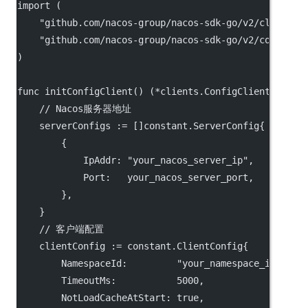
import
 (
"
github.com/nacos-group/nacos-sdk-go/v2/clients
"
"
github.com/nacos-group/nacos-sdk-go/v2/common/c
)
func
initConfigClient
() (
*
clients.ConfigClient, 
erro
// Nacos服务器地址
    serverConfigs 
:=
 []constant.ServerConfig{
        {
            IpAddr: 
"your_nacos_server_ip"
,
            Port:   your_nacos_server_port,
        },
    }
// 客户端配置
    clientConfig 
:=
 constant.ClientConfig{
        NamespaceId:         
"your_namespace_id"
, 
/
        TimeoutMs:           
5000
,
        NotLoadCacheAtStart: 
true
,