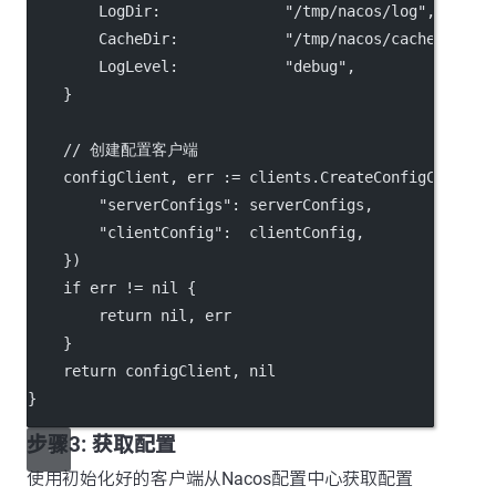
        LogDir:              
"/tmp/nacos/log"
,
        CacheDir:            
"/tmp/nacos/cache"
,
        LogLevel:            
"debug"
,
    }
// 创建配置客户端
    configClient, err 
:=
 clients.
CreateConfigClient
(
"serverConfigs"
: serverConfigs,
"clientConfig"
:  clientConfig,
    })
if
 err 
!=
nil
 {
return
nil
, err
    }
return
 configClient, 
nil
}
步骤3: 获取配置
使用初始化好的客户端从Nacos配置中心获取配置