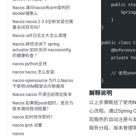
public
sta
Nacos 请问nacos有arm架构的
        Spring
docker镜像么
    }
Nacos nacos 2.3.0全新安装也需
要关闭双写吗？
}
Nacos raft日志太大怎么清理
public
class
C
Nacos 麻烦咨询下 spring
actuator 如何关闭 nacosconfig
    @
Reference
的健康检查 ？
private
 Yo
nacos python支持
nacos nacos 怎么安装
// 使用you
nacos-opensource 为什么Nacos
}
不使用ORM框架访问数据库
解释说明
Nacos nacos 开源当前稳定版本
以上步骤概括了使用N
Nacos 如果报push超时，是否为
服务端线程池阻塞？
心流程。通过Spring 
nacos 如何修改密码？
现服务的自动注册与
nacos ipv6 设置
服务分组、版本管理
nacos