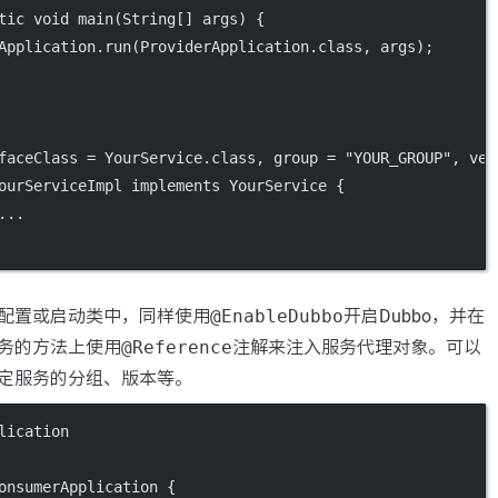
tic
void
main
(
String
[] 
args
) {
Application.
run
(ProviderApplication.class, args);
faceClass
=
 YourService.class, 
group
=
"YOUR_GROUP"
, 
ver
ourServiceImpl
implements
YourService
 {
...
配置或启动类中，同样使用
@EnableDubbo
开启Dubbo，并在
务的方法上使用
@Reference
注解来注入服务代理对象。可以
定服务的分组、版本等。
lication
onsumerApplication
 {