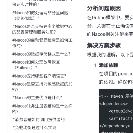
保证实时性的？
分析问题原因
#Nacos如何处理网络分区问题
在Dubbo框架中，
（网络隔离）？
务，关键在于正确设置
#Nacos是否支持跨多个数据中心
的配置管理和服务注册？
的Nacos相关注解
#Nacos的自动健康检查是如何工
解决方案步骤
作的？
#Nacos的数据存储格式是什么？
根据我的理解，以下是
#Nacos如何处理故障恢复
添加依赖
（Failover）？
在项目的
pom.x
#Nacos支持哪些客户端语言？
的依赖。确保包括了D
#Nacos是否支持对敏感数据的加
密？
<!-- Maven 示例
#Nacos的主要优点是什么？
<
dependency
>
#Nacos服务注册表结构是什么样
    <
groupId
>c
的？
    <
artifactI
#消费者是如何调用提供者的
</
dependency
>
#负载均衡通过什么实现