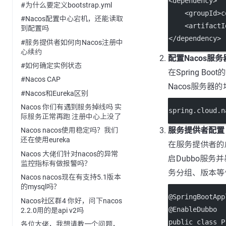
<
dependency
>
#为什么要定义bootstrap.yml
    <
groupId
>c
#Nacos配置中心宕机，还能读取
    <
artifactI
到配置吗
</
dependency
>
#服务提供者如何向Nacos注册中
心续约
配置Nacos服
#如何确定实例状态
在Spring Boot的
#Nacos CAP
Nacos服务器
#Nacos和Eureka区别
Nacos 你们有遇到服务掉线吗 实
spring.cloud.n
际服务正常再跑 注册中心上没了
服务提供者配置
Nacos nacos使用稳定吗？我们
还在使用eureka
在服务提供者的
Nacos 大佬们针对nacos的异常
启Dubbo服务
监控指标有做报警吗？
务分组、版本等
Nacos nacos现在有支持5.1版本
的mysql吗？
@
SpringBootApp
Nacos社区群4 你好，问下nacos
@
EnableDubbo
2.2.0用的是api v2吗
public
class
P
各位大佬，我想请教一个问题，