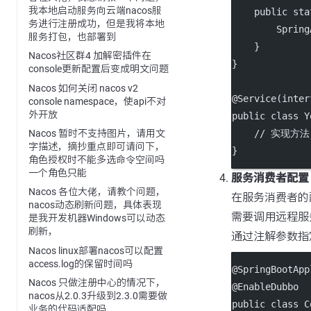
我本地启动服务向云端nacos服
public
sta
务进行注册成功，但是我将本地
        Spring
服务打包，也部署到
    }
Nacos社区群4 加解密插件在
}
console更新配置后变成明文问题
Nacos 如何关闭 nacos v2
@
Service
(
inter
console namespace，使api不对
外开放
public
class
Y
// 实现方法
Nacos 暂时不支持图片，请用文
字描述，摘抄重点即可请问下，
}
角色授权时不能多选命令空间吗
一个角色只能
服务消费者配置
Nacos 各位大佬，请教个问题，
在服务消费者的
nacos动态刷新问题，具体表现
需要调用远程服
是我开发机器Windows可以动态
刷新，
通过注解参数指
Nacos linux部署nacos可以配置
access.log的保留时间吗
@
SpringBootApp
Nacos 只做注册中心的情况下，
@
EnableDubbo
nacos从2.0.3升级到2.3.0需要做
public
class
C
业务的代码适配吗