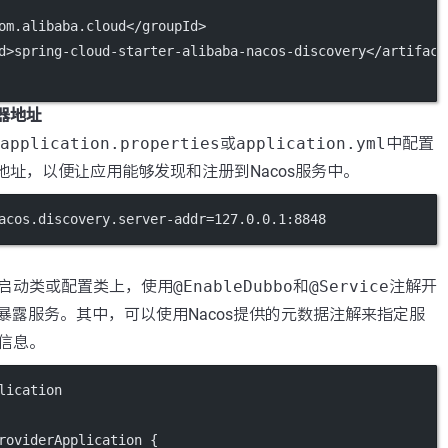
om.alibaba.cloud</
groupId
>
d
>spring-cloud-starter-alibaba-nacos-discovery</
artifact
务器地址
application.properties
或
application.yml
中配置
的地址，以便让应用能够发现和注册到Nacos服务中。
acos.discovery.server-addr
=127.0.0.1:8848
启动类或配置类上，使用
@EnableDubbo
和
@Service
注解开
并暴露服务。其中，可以使用Nacos提供的元数据注解来指定服
信息。
lication
roviderApplication
 {