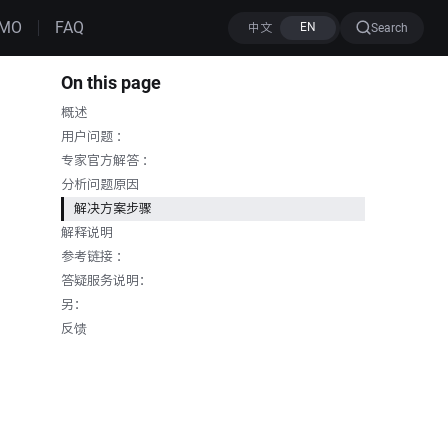
MO
FAQ
Search
On this page
概述
用户问题 ：
专家官方解答 ：
分析问题原因
解决方案步骤
解释说明
参考链接 ：
答疑服务说明：
另：
反馈