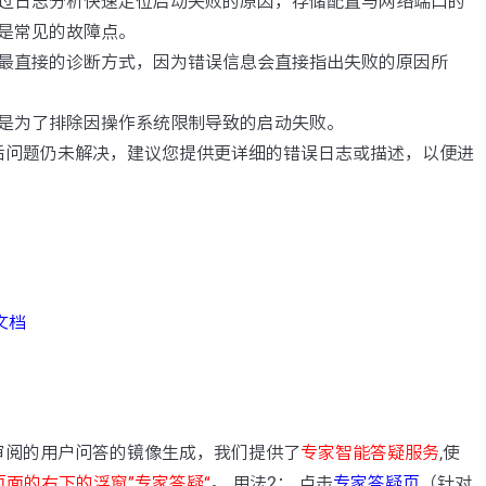
过日志分析快速定位启动失败的原因，存储配置与网络端口的
是常见的故障点。
最直接的诊断方式，因为错误信息会直接指出失败的原因所
是为了排除因操作系统限制导致的启动失败。
后问题仍未解决，建议您提供更详细的错误日志或描述，以便进
级文档
：
审阅的用户问答的镜像生成，我们提供了
专家智能答疑服务
,使
页面的右下的浮窗”专家答疑“
。 用法2： 点击
专家答疑页
（针对