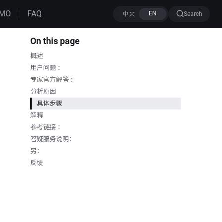
MO
FAQ
Search
On this page
概述
用户问题 ：
专家官方解答 ：
分析原因
具体步骤
解释
参考链接 ：
答疑服务说明：
另：
反馈