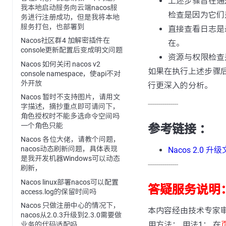
上述步骤旨在通
我本地启动服务向云端nacos服
检查是因为它们
务进行注册成功，但是我将本地
服务打包，也部署到
直接查看日志是
Nacos社区群4 加解密插件在
在。
console更新配置后变成明文问题
资源与权限检查
Nacos 如何关闭 nacos v2
如果在执行上述步骤
console namespace，使api不对
外开放
行更深入的分析。
Nacos 暂时不支持图片，请用文
---------------
字描述，摘抄重点即可请问下，
角色授权时不能多选命令空间吗
一个角色只能
参考链接 ：
Nacos 各位大佬，请教个问题，
nacos动态刷新问题，具体表现
Nacos 2.0 升
是我开发机器Windows可以动态
---------------
刷新，
Nacos linux部署nacos可以配置
答疑服务说明
access.log的保留时间吗
Nacos 只做注册中心的情况下，
本内容经由技术专家
nacos从2.0.3升级到2.3.0需要做
用方法： 用法1： 在
业务的代码适配吗