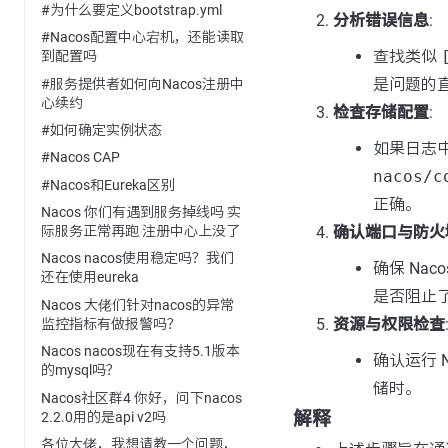
#为什么要定义bootstrap.yml
分析错误信息
:
#Nacos配置中心宕机，还能读取
查找类似
到配置吗
是问题的
#服务提供者如何向Nacos注册中
心续约
检查存储配置
:
#如何确定实例状态
如果日志
#Nacos CAP
nacos/c
#Nacos和Eureka区别
正确。
Nacos 你们有遇到服务掉线吗 实
确认端口与防火
际服务正常再跑 注册中心上没了
Nacos nacos使用稳定吗？我们
确保 Na
还在使用eureka
是否阻止
Nacos 大佬们针对nacos的异常
资源与权限检查
监控指标有做报警吗？
Nacos nacos现在有支持5.1版本
确认运行 
的mysql吗？
储时。
Nacos社区群4 你好，问下nacos
解释
2.2.0用的是api v2吗
各位大佬，我想请教一个问题，