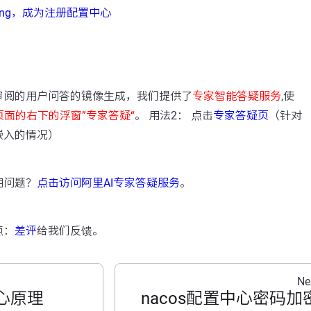
pring，成为注册配置中心
：
审阅的用户问答的镜像生成，我们提供了
专家智能答疑服务
,使
页面的右下的浮窗”专家答疑“
。 用法2： 点击
专家答疑页
（针对
嵌入的情况）
用问题？
点击访问阿里AI专家答疑服务
。
点：
差评
给我们反馈。
Ne
中心原理
nacos配置中心密码加