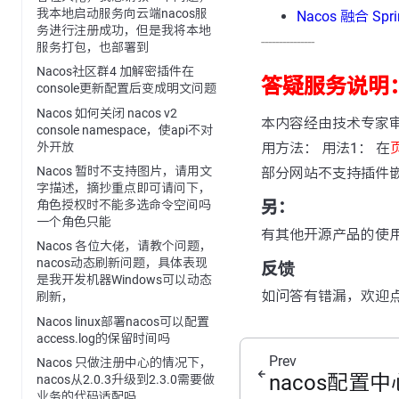
我本地启动服务向云端nacos服
Nacos 融合 S
务进行注册成功，但是我将本地
---------------
服务打包，也部署到
Nacos社区群4 加解密插件在
答疑服务说明
console更新配置后变成明文问题
Nacos 如何关闭 nacos v2
本内容经由技术专家
console namespace，使api不对
外开放
用方法： 用法1： 在
Nacos 暂时不支持图片，请用文
部分网站不支持插件
字描述，摘抄重点即可请问下，
另：
角色授权时不能多选命令空间吗
一个角色只能
有其他开源产品的使
Nacos 各位大佬，请教个问题，
nacos动态刷新问题，具体表现
反馈
是我开发机器Windows可以动态
如问答有错漏，欢迎
刷新，
Nacos linux部署nacos可以配置
access.log的保留时间吗
Prev
Nacos 只做注册中心的情况下，
nacos配置
nacos从2.0.3升级到2.3.0需要做
业务的代码适配吗