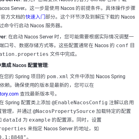
Nacos Server。这一步是使用 Nacos 的前提条件。具体操作步骤
s 官方文档的
快速入门
部分。这个环节涉及到解压下载的 Nacos
命令行启动 Nacos 服务器。
ver
: 在启动 Nacos Server 时，您可能需要根据实际情况调整一
口号、数据存储方式等。这些配置通常在 Nacos 的
conf
目
ation.properties
文件中完成。
用中集成 Nacos 配置管理
:
 在您的 Spring 项目的
pom.xml
文件中添加 Nacos Spring
xt 的依赖。确保使用的版本是最新的，您可以在
tory.com
查找最新版本号。
 在 Spring 配置类上添加
@EnableNacosConfig
注解以启用
 配置管理，并通过
@NacosPropertySource
加载特定的配置
如
dataId
为
example
的配置源。同时，设置
roperties
来指定 Nacos Server 的地址，如
0.1:8848"
。