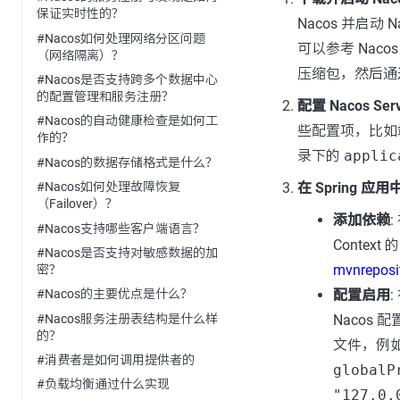
保证实时性的？
Nacos 并启动 
#Nacos如何处理网络分区问题
可以参考 Naco
（网络隔离）？
压缩包，然后通过
#Nacos是否支持跨多个数据中心
的配置管理和服务注册？
配置 Nacos Ser
#Nacos的自动健康检查是如何工
些配置项，比如端
作的？
录下的
applic
#Nacos的数据存储格式是什么？
在 Spring 应
#Nacos如何处理故障恢复
（Failover）？
添加依赖
:
#Nacos支持哪些客户端语言？
Conte
#Nacos是否支持对敏感数据的加
mvnreposi
密？
配置启用
:
#Nacos的主要优点是什么？
#Nacos服务注册表结构是什么样
Nacos
的？
文件，例
#消费者是如何调用提供者的
globalP
#负载均衡通过什么实现
"127.0.