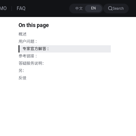
MO
FAQ
Search
On this page
概述
用户问题 ：
专家官方解答 ：
参考链接 ：
答疑服务说明：
另：
反馈