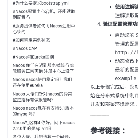
#为什么要定义bootstrap.yml
使用注解
#Nacos配置中心宕机，还能读取
注解读取
到配置吗
验证配置管理功
#服务提供者如何向Nacos注册中
心续约
启动您的 Sp
#如何确定实例状态
管理的配
#Nacos CAP
http://
#Nacos和Eureka区别
动态修改 N
Nacos 你们有遇到服务掉线吗 实
最新的配置信
际服务正常再跑 注册中心上没了
example
Nacos nacos使用稳定吗？我们
还在使用eureka
以上步骤完成后，您就
Nacos 大佬们针对nacos的异常
始在分布式系统中利用
监控指标有做报警吗？
开发和部署环境需求
Nacos nacos现在有支持5.1版本
的mysql吗？
---------------
Nacos社区群4 你好，问下nacos
2.2.0用的是api v2吗
参考链接 ：
各位大佬，我想请教一个问题，