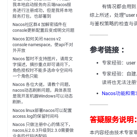
我本地启动服务向云端nacos服
有情况都会用到
务进行注册成功，但是我将本地
综上所述，处理“user
服务打包，也部署到
与鉴权策略的检查与调
Nacos社区群4 加解密插件在
console更新配置后变成明文问题
---------------
Nacos 如何关闭 nacos v2
console namespace，使api不对
参考链接 ：
外开放
Nacos 暂时不支持图片，请用文
专家经验：user n
字描述，摘抄重点即可请问下，
角色授权时不能多选命令空间吗
专家经验：自建用
一个角色只能
读将也无法注册
Nacos 各位大佬，请教个问题，
nacos动态刷新问题，具体表现
Nacos功能和
是我开发机器Windows可以动态
刷新，
---------------
Nacos linux部署nacos可以配置
access.log的保留时间吗
答疑服务说明
Nacos 只做注册中心的情况下，
nacos从2.0.3升级到2.3.0需要做
本内容经由技术专家
业务的代码适配吗