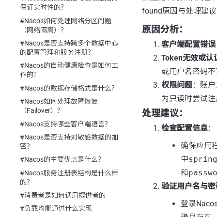
保证实时性的？
found原因与处理
#Nacos如何处理网络分区问题
原因分析：
（网络隔离）？
#Nacos是否支持跨多个数据中心
客户端配置错误
的配置管理和服务注册？
Token无效或
#Nacos的自动健康检查是如何工
或用户名密码不
作的？
权限问题
：账户无
#Nacos的数据存储格式是什么？
为只读时尝试注
#Nacos如何处理故障恢复
（Failover）？
处理建议：
#Nacos支持哪些客户端语言？
检查配置信息
：
#Nacos是否支持对敏感数据的加
确保应用程序
密？
中
sprin
#Nacos的主要优点是什么？
和
passw
#Nacos服务注册表结构是什么样
的？
验证用户名与密
#消费者是如何调用提供者的
登录Nac
#负载均衡通过什么实现