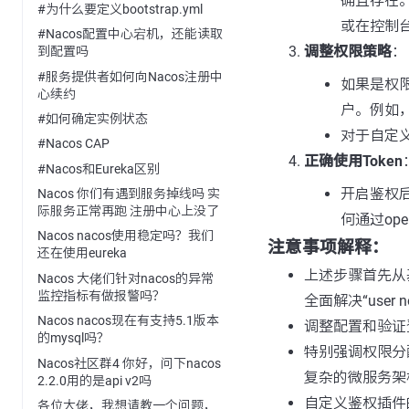
确且存在
#为什么要定义bootstrap.yml
或在控制
#Nacos配置中心宕机，还能读取
调整权限策略
：
到配置吗
#服务提供者如何向Nacos注册中
如果是权
心续约
户。例如
#如何确定实例状态
对于自定
#Nacos CAP
正确使用Token
#Nacos和Eureka区别
开启鉴权后
Nacos 你们有遇到服务掉线吗 实
际服务正常再跑 注册中心上没了
何通过op
Nacos nacos使用稳定吗？我们
注意事项解释：
还在使用eureka
上述步骤首先从
Nacos 大佬们针对nacos的异常
监控指标有做报警吗？
全面解决“user n
Nacos nacos现在有支持5.1版本
调整配置和验证
的mysql吗？
特别强调权限分
Nacos社区群4 你好，问下nacos
复杂的微服务架
2.2.0用的是api v2吗
自定义鉴权插件
各位大佬，我想请教一个问题，