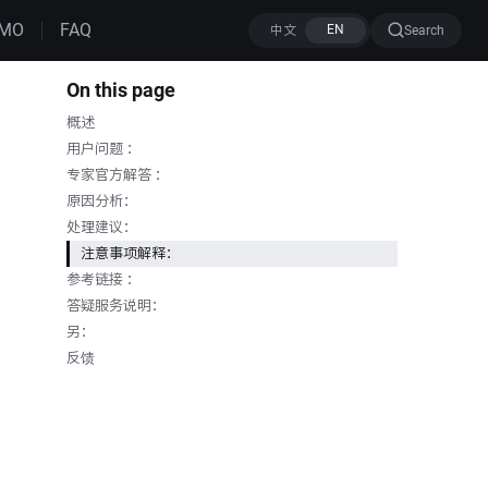
MO
FAQ
Search
On this page
概述
用户问题 ：
专家官方解答 ：
原因分析：
处理建议：
注意事项解释：
参考链接 ：
答疑服务说明：
另：
反馈