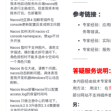
---------------
我本地启动服务向云端nacos服
务进行注册成功，但是我将本地
服务打包，也部署到
参考链接 ：
Nacos社区群4 加解密插件在
专家经验：应用服
console更新配置后变成明文问题
Nacos 如何关闭 nacos v2
务等错误。
console namespace，使api不对
专家经验：实际
外开放
Nacos 暂时不支持图片，请用文
专家经验：服务
字描述，摘抄重点即可请问下，
角色授权时不能多选命令空间吗
---------------
一个角色只能
Nacos 各位大佬，请教个问题，
答疑服务说明
nacos动态刷新问题，具体表现
是我开发机器Windows可以动态
本内容经由技术专家
刷新，
用方法： 用法1： 在
Nacos linux部署nacos可以配置
access.log的保留时间吗
部分网站不支持插件
Nacos 只做注册中心的情况下，
另：
nacos从2.0.3升级到2.3.0需要做
业务的代码适配吗