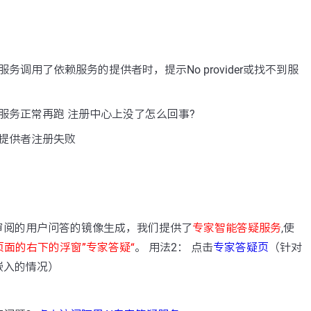
务调用了依赖服务的提供者时，提示No provider或找不到服
服务正常再跑 注册中心上没了怎么回事?
提供者注册失败
：
审阅的用户问答的镜像生成，我们提供了
专家智能答疑服务
,使
页面的右下的浮窗”专家答疑“
。 用法2： 点击
专家答疑页
（针对
嵌入的情况）