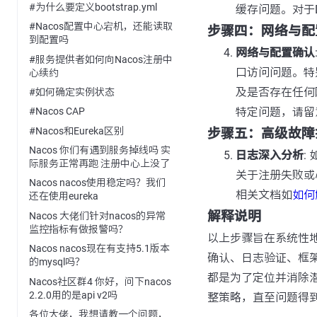
#为什么要定义bootstrap.yml
缓存问题。对于
#Nacos配置中心宕机，还能读取
步骤四：网络与配
到配置吗
网络与配置确认
#服务提供者如何向Nacos注册中
口访问问题。特
心续约
及是否存在任何网
#如何确定实例状态
特定问题，请留
#Nacos CAP
#Nacos和Eureka区别
步骤五：高级故障
Nacos 你们有遇到服务掉线吗 实
日志深入分析
:
际服务正常再跑 注册中心上没了
关于注册失败或
Nacos nacos使用稳定吗？我们
相关文档如
如何
还在使用eureka
解释说明
Nacos 大佬们针对nacos的异常
监控指标有做报警吗？
以上步骤旨在系统性地
Nacos nacos现在有支持5.1版本
确认、日志验证、框
的mysql吗？
都是为了定位并消除
Nacos社区群4 你好，问下nacos
2.2.0用的是api v2吗
整策略，直至问题得
各位大佬，我想请教一个问题，