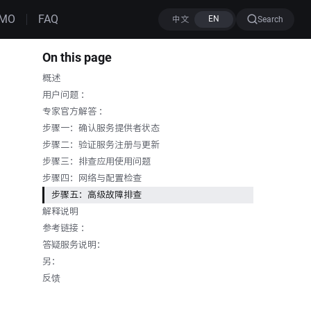
MO
FAQ
Search
On this page
概述
用户问题 ：
专家官方解答 ：
步骤一：确认服务提供者状态
步骤二：验证服务注册与更新
步骤三：排查应用使用问题
步骤四：网络与配置检查
步骤五：高级故障排查
解释说明
参考链接 ：
答疑服务说明：
另：
反馈