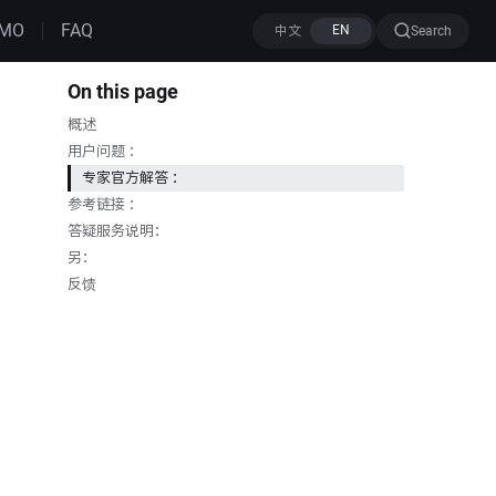
MO
FAQ
Search
On this page
概述
用户问题 ：
专家官方解答 ：
参考链接 ：
答疑服务说明：
另：
反馈