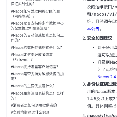
保证实时性的？
及的运维接口
/
#Nacos如何处理网络分区问题
和
/nacos/v1
（网络隔离）？
维，且强调在单
#Nacos是否支持跨多个数据中心
的配置管理和服务注册？
本公告
。
#Nacos的自动健康检查是如何工
安全加固建议
：
作的？
对于使用单
#Nacos的数据存储格式是什么？
这可以通
#Nacos如何处理故障恢复
（Failover）？
升级到Na
#Nacos支持哪些客户端语言？
闭了运维
#Nacos是否支持对敏感数据的加
Nacos 2
密？
身份认证绕过漏
#Nacos的主要优点是什么？
用的Nacos版
#Nacos服务注册表结构是什么样
的？
1.4.5及以上
#消费者是如何调用提供者的
值。具体调整指
#负载均衡通过什么实现
/nacos/v1/cs