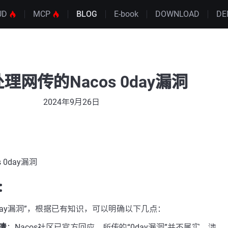
UD
MCP
BLOG
E-book
DOWNLOAD
DE
理网传的Nacos 0day漏洞
2024年9月26日
 0day漏洞
：
“0day漏洞”，根据已有知识，可以明确以下几点：
清
：Nacos社区已官方回应，所传的“0day漏洞”并不属实。涉