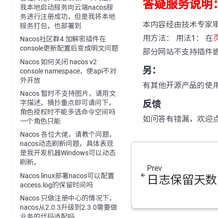
答疑服务说明
我本地启动服务向云端nacos服
务进行注册成功，但是我将本地
本内容经由技术专家
服务打包，也部署到
用方法： 用法1： 在
Nacos社区群4 加解密插件在
console更新配置后变成明文问题
部分网站不支持插件
Nacos 如何关闭 nacos v2
另：
console namespace，使api不对
外开放
有其他开源产品的使
Nacos 暂时不支持图片，请用文
反馈
字描述，摘抄重点即可请问下，
角色授权时不能多选命令空间吗
如问答有错漏，欢迎
一个角色只能
Nacos 各位大佬，请教个问题，
nacos动态刷新问题，具体表现
是我开发机器Windows可以动态
刷新，
Prev
Nacos linux部署nacos可以配置
日志保留天数
access.log的保留时间吗
Nacos 只做注册中心的情况下，
nacos从2.0.3升级到2.3.0需要做
业务的代码适配吗