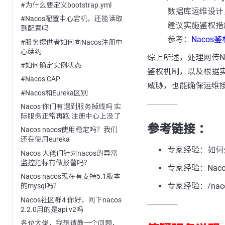
#为什么要定义bootstrap.yml
数据库运维设计
#Nacos配置中心宕机，还能读取
建议实施鉴权措
到配置吗
参考：
Nacos
#服务提供者如何向Nacos注册中
心续约
综上所述，处理网传Na
#如何确定实例状态
鉴权机制，以及根据
#Nacos CAP
威胁，也能确保运维
#Nacos和Eureka区别
---------------
Nacos 你们有遇到服务掉线吗 实
际服务正常再跑 注册中心上没了
参考链接 ：
Nacos nacos使用稳定吗？我们
还在使用eureka
专家经验：如何处理
Nacos 大佬们针对nacos的异常
监控指标有做报警吗？
专家经验：Nac
Nacos nacos现在有支持5.1版本
专家经验：/naco
的mysql吗？
Nacos社区群4 你好，问下nacos
---------------
2.2.0用的是api v2吗
各位大佬，我想请教一个问题，