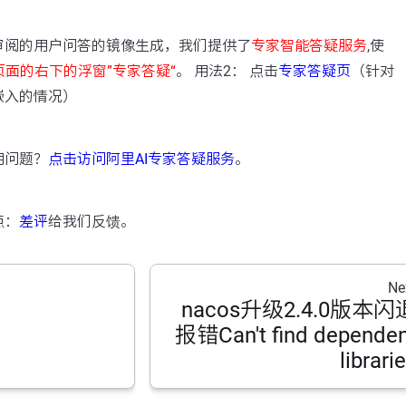
：
审阅的用户问答的镜像生成，我们提供了
专家智能答疑服务
,使
页面的右下的浮窗”专家答疑“
。 用法2： 点击
专家答疑页
（针对
嵌入的情况）
用问题？
点击访问阿里AI专家答疑服务
。
点：
差评
给我们反馈。
Ne
nacos升级2.4.0版本闪
报错Can't find dependen
librari