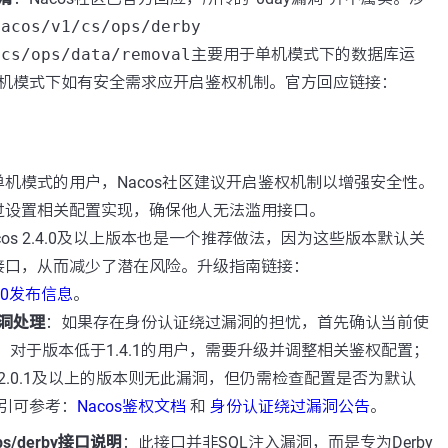
nacos/v1/cs/ops/derby
/cs/ops/data/removal
主要用于单机模式下的数据库运
机模式下如有安全需求应开启鉴权机制。官方回应链接：
机模式的用户，Nacos社区建议开启鉴权机制以增强安全性。
过设置相关配置实现，确保他人无法滥用接口。
cos 2.4.0及以上版本也是一个推荐做法，因为这些版本默认关
接口，从而减少了潜在风险。升级指南链接：
.4.0发布信息
。
洞处理
：如果存在身份认证绕过漏洞的担忧，首先确认当前使
本。对于版本低于1.4.1的用户，需要升级并调整相关鉴权配置；
或2.2.0.1及以上的版本则无此漏洞，但仍需检查配置是否为默认
引可参考：
Nacos鉴权文档
和
身份认证绕过漏洞公告
。
/ops/derby接口说明
：此接口并非SQL注入漏洞，而是专为Derby